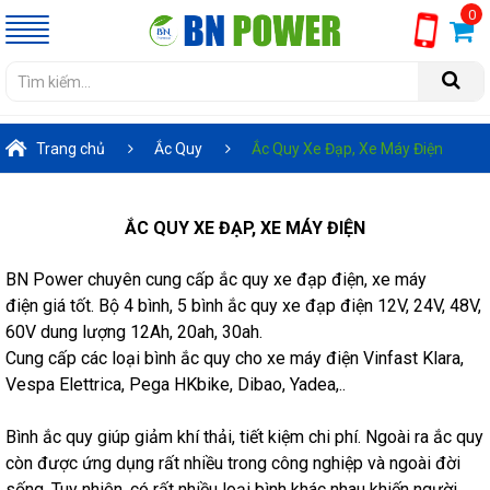
0
Trang chủ
Ắc Quy
Ắc Quy Xe Đạp, Xe Máy Điện
ẮC QUY XE ĐẠP, XE MÁY ĐIỆN
BN Power chuyên cung cấp ắc quy xe đạp điện, xe máy
điện giá tốt. Bộ 4 bình, 5 bình ắc quy xe đạp điện 12V, 24V, 48V,
60V dung lượng 12Ah, 20ah, 30ah.
Cung cấp các loại bình ắc quy cho xe máy điện Vinfast Klara,
Vespa Elettrica, Pega HKbike, Dibao, Yadea,..
Bình ắc quy giúp giảm khí thải, tiết kiệm chi phí. Ngoài ra ắc quy
còn được ứng dụng rất nhiều trong công nghiệp và ngoài đời
sống. Tuy nhiên, có rất nhiều loại bình khác nhau khiến người