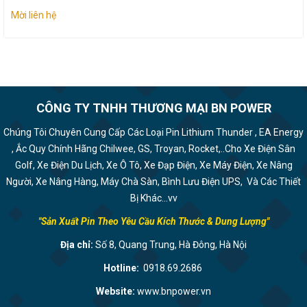
Mời liên hệ
CÔNG TY TNHH THƯƠNG MẠI BN POWER
Chúng Tôi Chuyên Cung Cấp Các Loại Pin Lithium Thunder , EA Energy
, Ắc Quy Chính Hãng Chilwee, GS, Troyan, Rocket,..Cho Xe Điện Sân
Golf, Xe Điện Du Lịch, Xe Ô Tô, Xe Đạp Điện, Xe Máy Điện, Xe Nâng
Người, Xe Nâng Hàng, Máy Chà Sàn, Bình Lưu Điện UPS, Và Các Thiết
Bị Khác...vv
"Sản Xuất Pin Theo Yêu Cầu Kích Thước & Dung Lượng"
Địa chỉ:
Số 8, Quang Trung, Hà Đông, Hà Nội
Hotline:
0918.69.2686
Website:
www.bnpower.vn