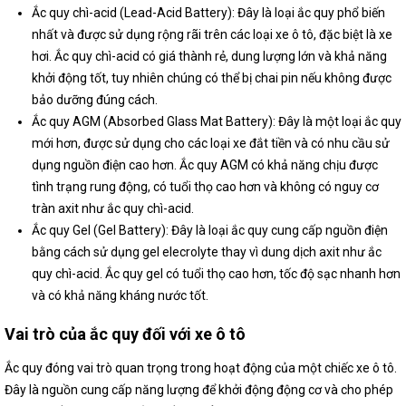
Ắc quy chì-acid (Lead-Acid Battery): Đây là loại ắc quy phổ biến
nhất và được sử dụng rộng rãi trên các loại xe ô tô, đặc biệt là xe
hơi. Ắc quy chì-acid có giá thành rẻ, dung lượng lớn và khả năng
khởi động tốt, tuy nhiên chúng có thể bị chai pin nếu không được
bảo dưỡng đúng cách.
Ắc quy AGM (Absorbed Glass Mat Battery): Đây là một loại ắc quy
mới hơn, được sử dụng cho các loại xe đắt tiền và có nhu cầu sử
dụng nguồn điện cao hơn. Ắc quy AGM có khả năng chịu được
tình trạng rung động, có tuổi thọ cao hơn và không có nguy cơ
tràn axit như ắc quy chì-acid.
Ắc quy Gel (Gel Battery): Đây là loại ắc quy cung cấp nguồn điện
bằng cách sử dụng gel elecrolyte thay vì dung dịch axit như ắc
quy chì-acid. Ắc quy gel có tuổi thọ cao hơn, tốc độ sạc nhanh hơn
và có khả năng kháng nước tốt.
Vai trò của ắc quy đối với xe ô tô
Ắc quy đóng vai trò quan trọng trong hoạt động của một chiếc xe ô tô.
Đây là nguồn cung cấp năng lượng để khởi động động cơ và cho phép