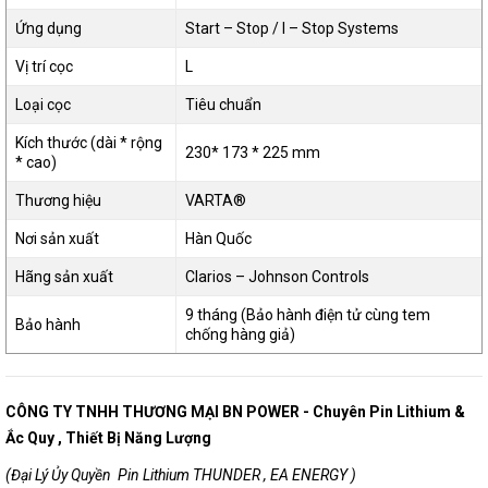
Ứng dụng
Start – Stop / I – Stop Systems
Vị trí cọc
L
Loại cọc
Tiêu chuẩn
Kích thước (dài * rộng
230* 173 * 225 mm
* cao)
Thương hiệu
VARTA®
Nơi sản xuất
Hàn Quốc
Hãng sản xuất
Clarios – Johnson Controls
9 tháng (Bảo hành điện tử cùng tem
Bảo hành
chống hàng giả)
CÔNG TY TNHH THƯƠNG MẠI BN POWER​ - Chuyên Pin Lithium &
Ắc Quy , Thiết Bị Năng Lượng
(Đại Lý Ủy Quyền Pin Lithium THUNDER , EA ENERGY )