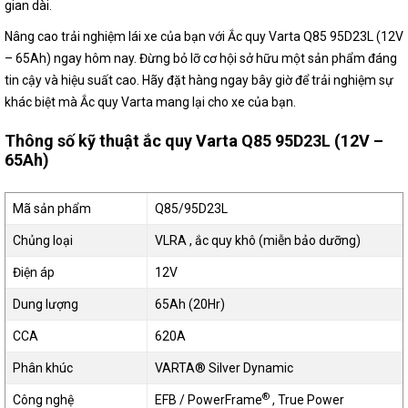
gian dài.
Nâng cao trải nghiệm lái xe của bạn với Ắc quy Varta Q85 95D23L (12V
– 65Ah) ngay hôm nay. Đừng bỏ lỡ cơ hội sở hữu một sản phẩm đáng
tin cậy và hiệu suất cao. Hãy đặt hàng ngay bây giờ để trải nghiệm sự
khác biệt mà Ắc quy Varta mang lại cho xe của bạn.
Thông số kỹ thuật ắc quy Varta Q85 95D23L (12V –
65Ah)
Mã sản phẩm
Q85/95D23L
Chủng loại
VLRA , ắc quy khô (miễn bảo dưỡng)
Điện áp
12V
Dung lượng
65Ah (20Hr)
CCA
620A
Phân khúc
VARTA® Silver Dynamic
®
Công nghệ
EFB / PowerFrame
, True Power