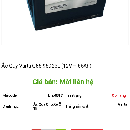
Ắc Quy Varta Q85 95D23L (12V – 65Ah)
Giá bán: Mời liên hệ
Mã code:
bnp0317
Tình trạng:
Có hàng
Ắc Quy Cho Xe Ô
Varta
Danh mục:
Hãng sản xuất:
Tô