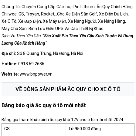
Chúng Tôi Chuyên Cung Cấp Các Loại Pin Lithium, Ắc Quy Chính Hãng
Chilwee, GS, Troyan, Rocket,..Cho Xe Điện Sân Golf, Xe Điện Du Lịch,
Xe Ô Tô, Xe Đạp Điện, Xe Máy Điện, Xe Nâng Người, Xe Nâng Hàng,
Máy Chà Sàn, Bình Lưu Điện UPS Và Các Thiết Bị Khác.
Dịch Vụ Theo Yêu Cầu:
"
Sản Xuất Pin Theo Yêu Cầu Kích Thước Và Dung
Lượng Của Khách Hàng
"
Địa chỉ:
Số 8 Quang Trung, Hà Đông, Hà Nội
Hotline:
0918.69.2686
Website:
www.bnpower.vn
VỀ DÒNG SẢN PHẨM
ẮC QUY CHO XE Ô TÔ
Bảng báo giá ắc quy ô tô mới nhất
Bảng giá tham khảo bình ắc quy khô 12V cho ô tô mới nhất 2024
GS
Từ 950.000 đồng